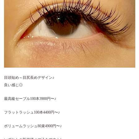
目頭短め～目尻長めデザイン♪
良い感じ◎
最高級セーブル
100
本
3900
円〜♪
フラットラッシュ
100
本
4400
円〜♪
ボリュームラッシュ
80
束
4900
円〜♪