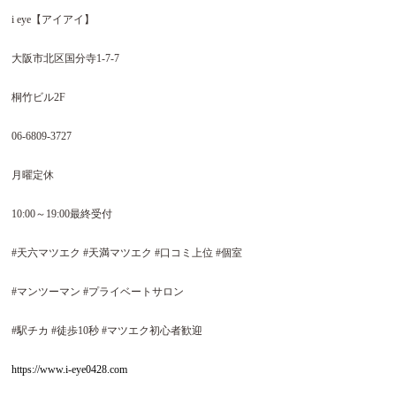
i eye
【アイアイ】
大阪市北区国分寺
1-7-7
桐竹ビル
2F
06-6809-3727
月曜定休
10:00
～
19:00
最終受付
#
天六マツエク
#
天満マツエク
#
口コミ上位
#
個室
#
マンツーマン
#
プライベートサロン
#
駅チカ
#
徒歩
10
秒
#
マツエク初心者歓迎
https://www.i-eye0428.com