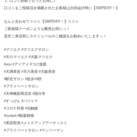
２. 口コミ投稿でもっとお得に♪
口コミをご投稿頂き掲載されたお客様は次回会計時に【300円OFF！】
なんと合わせて☆☆☆【500円OFF！】☆☆☆
ご新規様クーポンよりも断然お得にっ！
是非ご来店前にスケジュールのご確認をお勧めいたしますっ！
#マツエク #マツエクサロン
#天六マツエク #大阪マツエク
#ieye #アイアイ #つけ放題
#天満美容 #天六美容 #大阪美容
#駅近サロン #徒歩10秒
#プライベートサロン
#天神橋筋商店街 #国分寺
#すっぴん #パジャマ
#コロナ対策 #光触媒
#eyelash #観葉植物
#美容部員 #メイクアップアーティスト
#プライベートサロン #マンツーマン