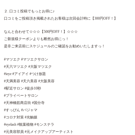
２. 口コミ投稿でもっとお得に♪
口コミをご投稿頂き掲載されたお客様は次回会計時に【300円OFF！】
なんと合わせて☆☆☆【500円OFF！】☆☆☆
ご新規様クーポンよりも断然お得にっ！
是非ご来店前にスケジュールのご確認をお勧めいたしますっ！
#マツエク #マツエクサロン
#天六マツエク #大阪マツエク
#ieye #アイアイ #つけ放題
#天満美容 #天六美容 #大阪美容
#駅近サロン #徒歩10秒
#プライベートサロン
#天神橋筋商店街 #国分寺
#すっぴん #パジャマ
#コロナ対策 #光触媒
#eyelash #観葉植物 #モンステラ
#元美容部員 #元メイクアップアーティスト