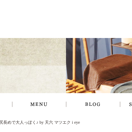
MENU
BLOG
長めで大人っぽく♪ by 天六 マツエク i eye
ギャラリー
お知らせ