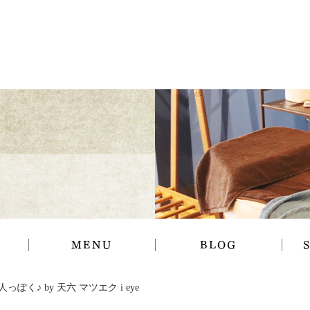
MENU
BLOG
っぽく♪ by 天六 マツエク i eye
ギャラリー
お知らせ