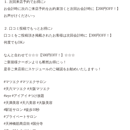
１. 次回来店予約でお得に♪
お会計時に次のご来店予約をお約束頂くと次回お会計時に【200円OFF！】
お声がけくださいっ
２. 口コミ投稿でもっとお得に♪
口コミをご投稿頂き掲載されたお客様は次回会計時に【300円OFF！】
何度でもOK♪
なんと合わせて☆☆☆【500円OFF！】☆☆☆
ご新規様クーポンよりも断然お得にっ！
是非ご来店前にスケジュールのご確認をお勧めいたしますっ！
#マツエク #マツエクサロン
#天六マツエク #大阪マツエク
#ieye #アイアイ #つけ放題
#天満美容 #天六美容 #大阪美容
#駅近サロン #徒歩10秒
#プライベートサロン
#天神橋筋商店街 #国分寺