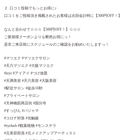
２. 口コミ投稿でもっとお得に♪
口コミをご投稿頂き掲載されたお客様は次回会計時に【300円OFF！】
なんと合わせて☆☆☆【500円OFF！】☆☆☆
ご新規様クーポンよりも断然お得にっ！
是非ご来店前にスケジュールのご確認をお勧めいたしますっ！
#マツエク #マツエクサロン
#天六マツエク #大阪マツエク
#ieye #アイアイ #つけ放題
#天満美容 #天六美容 #大阪美容
#駅近サロン #徒歩10秒
#プライベートサロン
#天神橋筋商店街 #国分寺
#すっぴん #パジャマ
#コロナ対策 #光触媒
#eyelash #観葉植物 #モンステラ
#元美容部員 #元メイクアップアーティスト