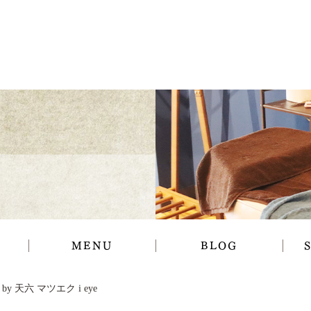
MENU
BLOG
y 天六 マツエク i eye
ギャラリー
お知らせ