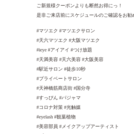
ご新規様クーポンよりも断然お得にっ！
是非ご来店前にスケジュールのご確認をお勧
#マツエク #マツエクサロン
#天六マツエク #大阪マツエク
#ieye #アイアイ #つけ放題
#天満美容 #天六美容 #大阪美容
#駅近サロン #徒歩10秒
#プライベートサロン
#天神橋筋商店街 #国分寺
#すっぴん #パジャマ
#コロナ対策 #光触媒
#eyelash #観葉植物
#美容部員 #メイクアップアーティスト