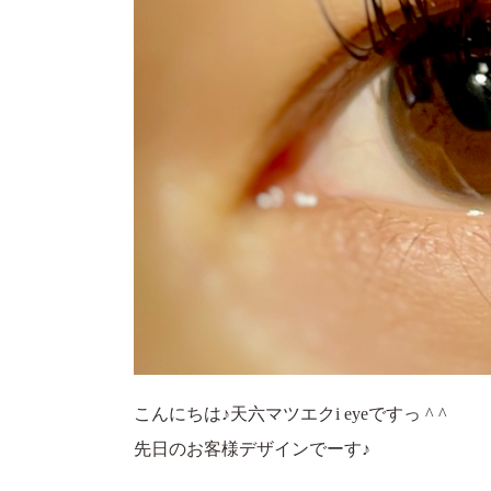
こんにちは♪天六マツエクi eyeですっ ^ ^
先日のお客様デザインでーす♪