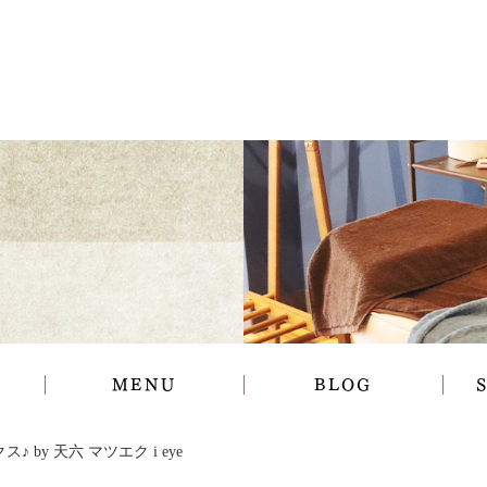
MENU
BLOG
♪ by 天六 マツエク i eye
ギャラリー
お知らせ