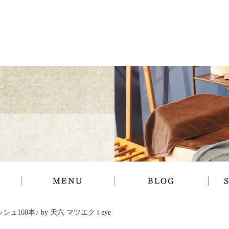
MENU
BLOG
ュ160本♪ by 天六 マツエク i eye
ギャラリー
お知らせ