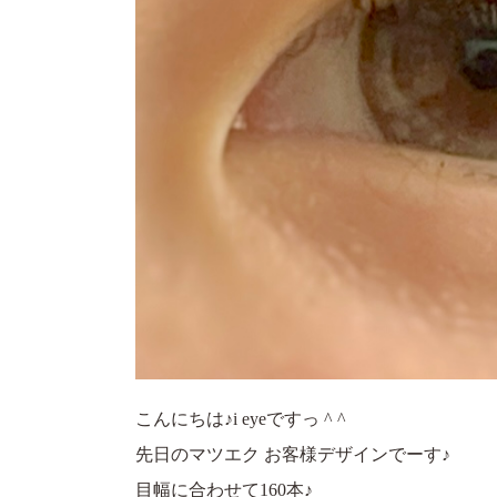
こんにちは♪i eyeですっ ^ ^
先日のマツエク お客様デザインでーす♪
目幅に合わせて160本♪