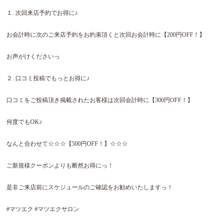
１
.
次回来店予約でお得に♪
お会計時に次のご来店予約をお約束頂くと次回お会計時に【
200
円
OFF
！】
お声がけくださいっ
２
.
口コミ投稿でもっとお得に♪
口コミをご投稿頂き掲載されたお客様は次回会計時に【
300
円
OFF
！】
何度でも
OK
♪
なんと合わせて
☆☆☆
【
500
円
OFF
！】
☆☆☆
ご新規様クーポンよりも断然お得にっ！
是非ご来店前にスケジュールのご確認をお勧めいたしますっ！
#
マツエク
#
マツエクサロン