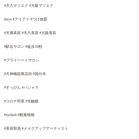
#
天六マツエク
#
大阪マツエク
#ieye #
アイアイ
#
つけ放題
#
天満美容
#
天六美容
#
大阪美容
#
駅近サロン
#
徒歩
10
秒
#
プライベートサロン
#
天神橋筋商店街
#
国分寺
#
すっぴん
#
パジャマ
#
コロナ対策
#
光触媒
#eyelash #
観葉植物
#
美容部員
#
メイクアップアーティスト