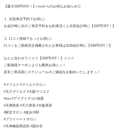
【最大500円OFF！】i eyeからのお得なお知らせ◎
１. 次回来店予約でお得に♪
お会計時に次のご来店予約をお約束頂くと次回会計時に【200円OFF！】
２. 口コミ投稿でもっとお得に♪
口コミをご投稿頂き掲載されたお客様は次回会計時に【300円OFF！】
なんと合わせて☆☆☆【500円OFF！】☆☆☆
ご新規様クーポンよりも断然お得にっ！
是非ご来店前にスケジュールのご確認をお勧めいたしますっ！
#マツエク #マツエクサロン
#天六マツエク #大阪マツエク
#ieye #アイアイ #つけ放題
#天満美容 #天六美容 #大阪美容
#駅近サロン #徒歩10秒
#プライベートサロン
#天神橋筋商店街 #国分寺