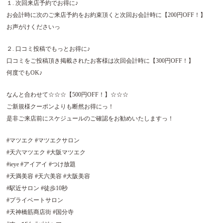
１. 次回来店予約でお得に♪
お会計時に次のご来店予約をお約束頂くと次回お会計時に【200円OFF！】
お声がけくださいっ
２. 口コミ投稿でもっとお得に♪
口コミをご投稿頂き掲載されたお客様は次回会計時に【300円OFF！】
何度でもOK♪
なんと合わせて☆☆☆【500円OFF！】☆☆☆
ご新規様クーポンよりも断然お得にっ！
是非ご来店前にスケジュールのご確認をお勧めいたしますっ！
#マツエク #マツエクサロン
#天六マツエク #大阪マツエク
#ieye #アイアイ #つけ放題
#天満美容 #天六美容 #大阪美容
#駅近サロン #徒歩10秒
#プライベートサロン
#天神橋筋商店街 #国分寺