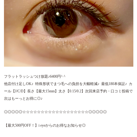
フラットラッシュつけ放題♪6400円^ ^
他店付け足しOK♪ 特殊形状でまつ毛への負担を大幅軽減♪ 最低180本保証♪ カ
ール【J/C/D】長さ【最大15mm】太さ【0.15/0.2】次回来店予約・口コミ投稿で
次はもーっとお得に◎♪
◎◎◎◎◎☆☆☆☆☆☆☆☆☆☆☆☆☆☆☆☆☆☆◎◎◎◎◎
【最大500円OFF！】i eyeからのお得なお知らせ◎