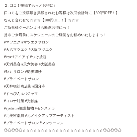
２. 口コミ投稿でもっとお得に♪
口コミをご投稿頂き掲載されたお客様は次回会計時に【300円OFF！】
なんと合わせて☆☆☆【500円OFF！】☆☆☆
ご新規様クーポンよりも断然お得にっ！
是非ご来店前にスケジュールのご確認をお勧めいたしますっ！
#マツエク #マツエクサロン
#天六マツエク #大阪マツエク
#ieye #アイアイ #つけ放題
#天満美容 #天六美容 #大阪美容
#駅近サロン #徒歩10秒
#プライベートサロン
#天神橋筋商店街 #国分寺
#すっぴん #パジャマ
#コロナ対策 #光触媒
#eyelash #観葉植物 #モンステラ
#元美容部員 #元メイクアップアーティスト
#プライベートサロン #マンツーマン
◎◎◎◎◎☆☆☆☆☆☆☆☆☆☆☆☆☆☆☆☆☆☆☆☆☆☆◎◎◎◎◎