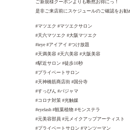
ご新規様クーポンよりも断然お得にっ！
是非ご来店前にスケジュールのご確認をお勧
#マツエク #マツエクサロン
#天六マツエク #大阪マツエク
#ieye #アイアイ #つけ放題
#天満美容 #天六美容 #大阪美容
#駅近サロン #徒歩10秒
#プライベートサロン
#天神橋筋商店街 #国分寺
#すっぴん #パジャマ
#コロナ対策 #光触媒
#eyelash #観葉植物 #モンステラ
#元美容部員 #元メイクアップアーティスト
#プライベートサロン #マンツーマン