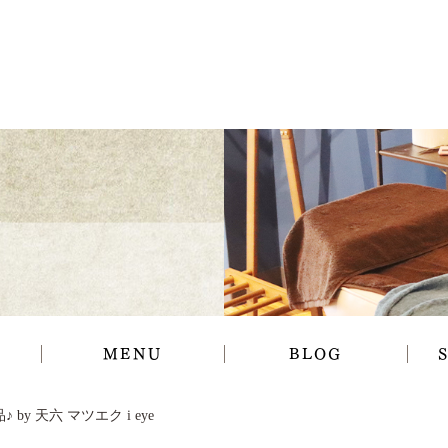
MENU
BLOG
by 天六 マツエク i eye
ギャラリー
お知らせ