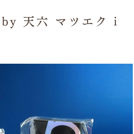
y 天六 マツエク i