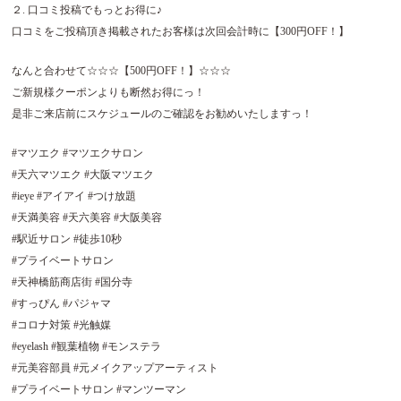
２. 口コミ投稿でもっとお得に♪
口コミをご投稿頂き掲載されたお客様は次回会計時に【300円OFF！】
なんと合わせて☆☆☆【500円OFF！】☆☆☆
ご新規様クーポンよりも断然お得にっ！
是非ご来店前にスケジュールのご確認をお勧めいたしますっ！
#マツエク #マツエクサロン
#天六マツエク #大阪マツエク
#ieye #アイアイ #つけ放題
#天満美容 #天六美容 #大阪美容
#駅近サロン #徒歩10秒
#プライベートサロン
#天神橋筋商店街 #国分寺
#すっぴん #パジャマ
#コロナ対策 #光触媒
#eyelash #観葉植物 #モンステラ
#元美容部員 #元メイクアップアーティスト
#プライベートサロン #マンツーマン